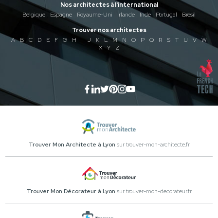
Nos architectes à l'international
Belgique
Espagne
Royaume-Uni
Irlande
Inde
Portugal
Brésil
Trouver nos architectes
A
B
C
D
E
F
G
H
I
J
K
L
M
N
O
P
Q
R
S
T
U
V
W
X
Y
Z
Trouver Mon Architecte à Lyon
sur trouver-mon-architecte.fr
Trouver Mon Décorateur à Lyon
sur trouver-mon-decorateur.fr