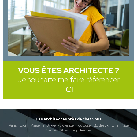
VOUS ÊTES ARCHITECTE ?
Je souhaite me faire référencer
ICI
Les Architectes près de chez vous
Paris
Lyon
Marseille
Aix-en-provence
Toulouse
Bordeaux
Lille
Nice
Nantes
Strasbourg
Rennes