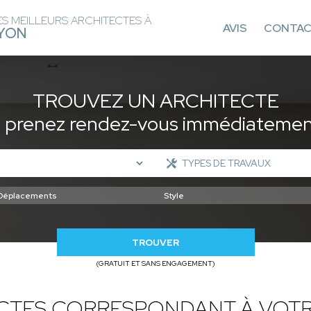
ES MEILLEURS ARCHITECTES À
AVIS
CONTA
YON
TROUVEZ UN ARCHITECTE
t prenez rendez-vous immédiatement
TROUVER
(GRATUIT ET SANS ENGAGEMENT)
ECTES CORRESPONDANT À VOTR