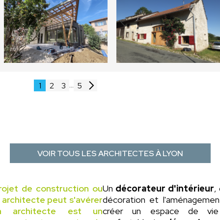
...
1
2
3
5
VOIR TOUS LES ARCHITECTES À LYON
rojet de construction ou
Un
décorateur d'intérieur
,
n architecte peut s'avérer
décoration et l'aménagement 
un architecte est un
créer un espace de vie 