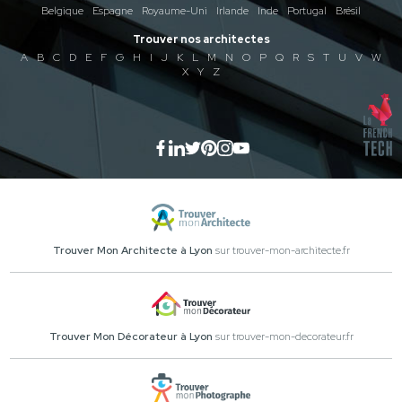
Belgique
Espagne
Royaume-Uni
Irlande
Inde
Portugal
Brésil
Trouver nos architectes
A
B
C
D
E
F
G
H
I
J
K
L
M
N
O
P
Q
R
S
T
U
V
W
X
Y
Z
Trouver Mon Architecte à Lyon
sur trouver-mon-architecte.fr
Trouver Mon Décorateur à Lyon
sur trouver-mon-decorateur.fr