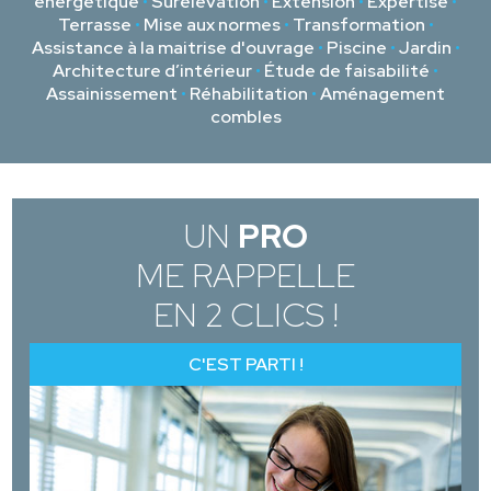
énergétique
•
Surélévation
•
Extension
•
Expertise
•
Terrasse
•
Mise aux normes
•
Transformation
•
Assistance à la maitrise d'ouvrage
•
Piscine
•
Jardin
•
Architecture d’intérieur
•
Étude de faisabilité
•
Assainissement
•
Réhabilitation
•
Aménagement
combles
UN
PRO
ME RAPPELLE
EN 2 CLICS !
C'EST PARTI !