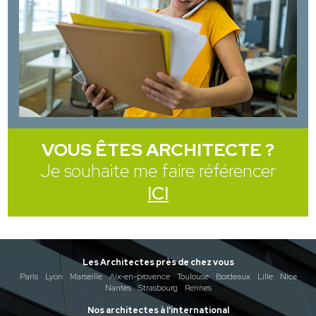
VOUS ÊTES ARCHITECTE ?
Je souhaite me faire référencer
ICI
Les Architectes près de chez vous
Paris
Lyon
Marseille
Aix-en-provence
Toulouse
Bordeaux
Lille
Nice
Nantes
Strasbourg
Rennes
Nos architectes à l'international