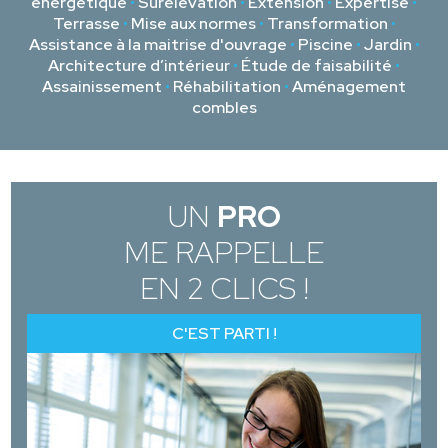
énergétique
•
Surélévation
•
Extension
•
Expertise
•
Terrasse
•
Mise aux normes
•
Transformation
•
Assistance à la maitrise d'ouvrage
•
Piscine
•
Jardin
•
Architecture d’intérieur
•
Étude de faisabilité
•
Assainissement
•
Réhabilitation
•
Aménagement
combles
UN
PRO
ME RAPPELLE
EN 2 CLICS !
C'EST PARTI !