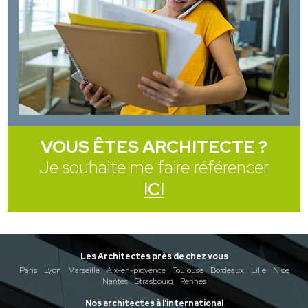
VOUS ÊTES ARCHITECTE ?
Je souhaite me faire référencer
ICI
Les Architectes près de chez vous
Paris
Lyon
Marseille
Aix-en-provence
Toulouse
Bordeaux
Lille
Nice
Nantes
Strasbourg
Rennes
Nos architectes à l'international