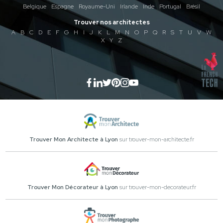
Belgique
Espagne
Royaume-Uni
Irlande
Inde
Portugal
Brésil
Trouver nos architectes
A
B
C
D
E
F
G
H
I
J
K
L
M
N
O
P
Q
R
S
T
U
V
W
X
Y
Z
Trouver Mon Architecte à Lyon
sur trouver-mon-architecte.fr
Trouver Mon Décorateur à Lyon
sur trouver-mon-decorateur.fr